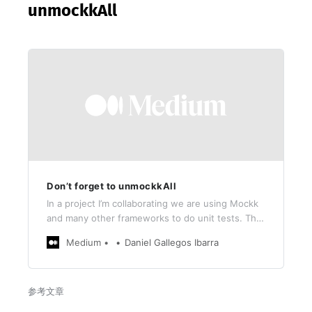
unmockkAll
Don’t forget to unmockkAll
In a project I’m collaborating we are using Mockk
and many other frameworks to do unit tests. This
is a very nice framework that help us…
Medium
Daniel Gallegos Ibarra
参考文章