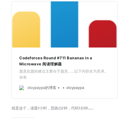
Codeforces Round #711 Bananas in a
Microwave 阅读理解题
题意此题的难点主要在于题意……以下内容全为意译。
你有
m
根香蕉，你的目的是在n次操作后，问每根香蕉最早
m
xloypaypa的博客
xloypaypa
可能被操作的时间。（其中假设有一根0号香蕉，已经
k
=
0
=
0
被处理过了，之后不用输出这个香蕉。也就是
。）
k
就是这个，读题1小时，思路2分钟，代码1分钟……