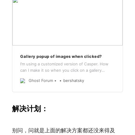
Gallery popup of images when clicked?
I’m using a customized version of Casper. How
can I make it so when you click on a gallery
image, it gets larger for the viewer?
Ghost Forum
bershatsky
解决计划：
别问，问就是上面的解决方案都还没来得及