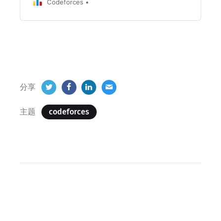
Codeforces
分享
主题
codeforces