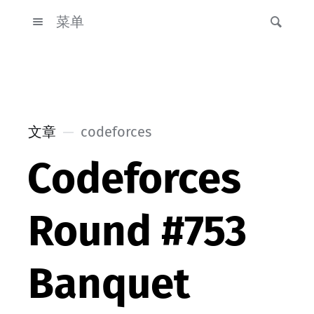
菜单
文章
codeforces
Codeforces
Round #753
Banquet