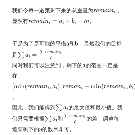
r
e
m
a
i
n
i
我们令每一道菜剩下来的总重量为
，
r
e
m
a
i
n
i
r
e
m
a
i
n
i
=
a
i
+
b
i
−
m
=
+
−
显然有
。
r
e
m
a
i
n
a
b
m
i
i
i
于是为了尽可能的平衡a和b，显然我们的目标
∑
a
i
=
∑
r
e
m
a
i
n
i
2
∑
r
e
m
a
i
n
=
∑
i
是
。
a
i
2
同时我们可以注意到，剩下的a的范围一定是
在
[
min
(
r
e
m
a
i
n
i
,
a
i
)
,
r
e
m
a
n
i
−
min
(
r
e
m
a
i
n
i
[
min
(
,
)
,
−
min
(
,
r
e
m
a
i
n
a
r
e
m
a
n
r
e
m
a
i
n
b
i
i
i
i
i
。
∑
a
i
∑
因此，我们能得到
的最大值和最小值。我
a
i
∑
r
e
m
a
i
n
i
2
∑
a
i
∑
r
e
m
a
i
n
∑
i
们只需要根据
和
的差，调整每
a
i
2
道菜剩下的a的数目即可。