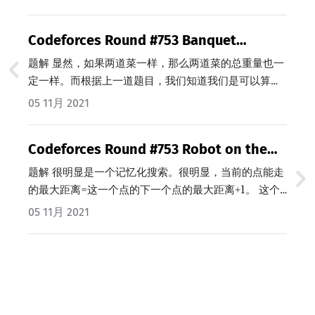
Codeforces Round #753 Banquet
Preparations 2 题解 (Java/C++)
题解 显然，如果两道菜一样，那么两道菜的总重量也一
定一样。而根据上一道题目，我们知道我们是可以算出
最后剩下的a的取值范围的。于是问题就转化成了：对于
05 11月 2021
剩余重量相同的菜来说，根据a的取值范围，最少需要多
少种不同的a。…
Codeforces Round #753 Robot on the
Board 2 题解 (Java/C++)
题解 很明显是一个记忆化搜索。很明显，当前的点能走
的最大距离=这一个点的下一个点的最大距离+1。 这个
题的麻烦之处在于代码实现，在实现过程中，有以下几
05 11月 2021
点需要注意：…