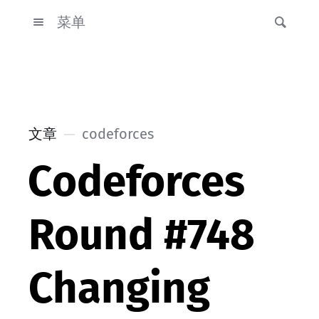
菜单
文章
codeforces
Codeforces
Round #748
Changing