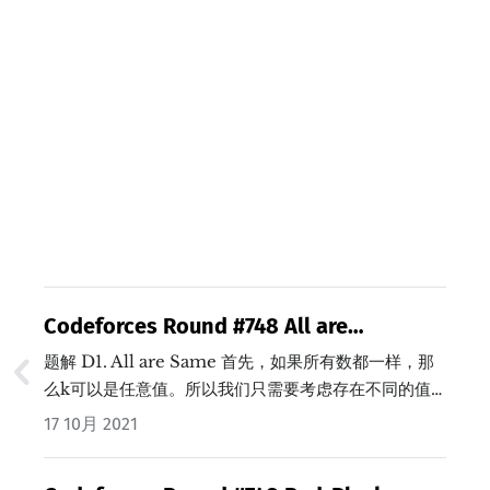
Codeforces Round #748 All are
Same/Half of Same ​题解 (Java/C++)
题解 D1. All are Same 首先，如果所有数都一样，那
么k可以是任意值。所以我们只需要考虑存在不同的值
的情况。 因为通过减去若干次k后可以得到相同的数。
17 10月 2021
所以一定可以在减去若干次k之后得到数组中最小的那
个数。…