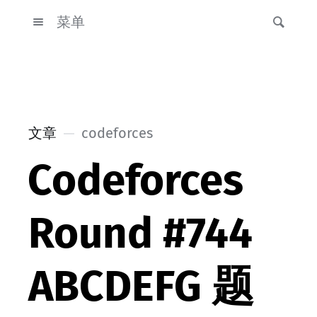
菜单
文章
codeforces
Codeforces
Round #744
ABCDEFG 题