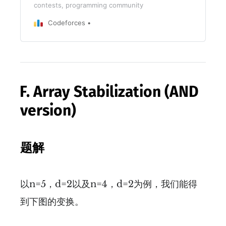
contests, programming community
Codeforces
F. Array Stabilization (AND
version)
题解
以n=5，d=2以及n=4，d=2为例，我们能得
到下图的变换。