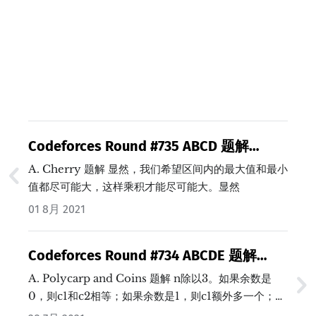
Codeforces Round #735 ABCD 题解
(Java/C++)
A. Cherry 题解 显然，我们希望区间内的最大值和最小
值都尽可能大，这样乘积才能尽可能大。显然
m
a
x
(
a
l
,
a
l
+
1
)
⋅
m
i
n
(
a
l
,
a
l
+
1
)
≥
m
a
x
(
a
l
,
a
l
+
1
,
a
l
+
2
)
⋅
m
i
01 8月 2021
(
,
)
⋅
(
,
)
≥
(
,
,
)
⋅
m
a
x
a
a
m
i
n
a
a
m
a
x
a
a
a
m
+
1
+
1
+
1
+
2
l
l
l
l
l
l
l
和
Codeforces Round #734 ABCDE 题解
m
a
x
(
a
l
+
1
,
a
l
+
2
)
⋅
m
i
n
(
a
l
+
1
,
a
l
+
2
)
≥
m
a
x
(
a
l
,
a
l
+
1
,
a
l
+
(
,
)
⋅
(
,
)
≥
(
,
,
)
m
a
x
a
a
m
i
n
a
a
m
a
x
a
a
a
+
1
+
2
+
1
+
2
+
1
+
2
l
l
l
l
l
l
l
(Java/C++)
A. Polycarp and Coins 题解 n除以3。如果余数是
中至少有一个成立。…
0，则c1和c2相等；如果余数是1，则c1额外多一个；如
果余数是2，则c2额外多一个。 代码 Java C++…