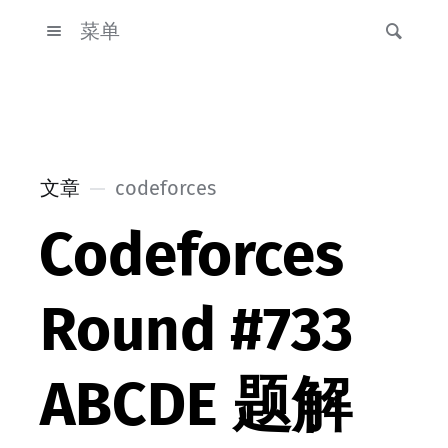
菜单
文章
codeforces
Codeforces
Round #733
ABCDE 题解