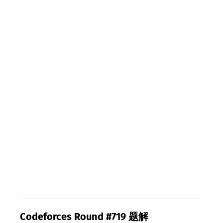
Codeforces Round #719 题解