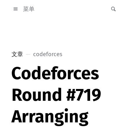
菜单
文章
codeforces
Codeforces
Round #719
Arranging