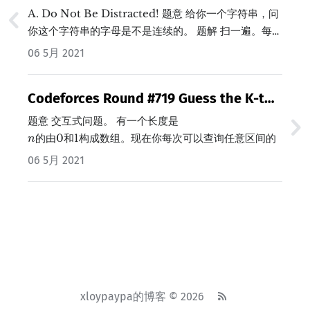
A. Do Not Be Distracted! 题意 给你一个字符串，问
你这个字符串的字母是不是连续的。 题解 扫一遍。每发
现一个字母，就直接把连续的相同字母都跳过，然后标
06 5月 2021
记这个字母已经不会再出现了。如果后面再出现就输出
NO。…
Codeforces Round #719 Guess the K-th
Zero (Hard version) - 线段树
题意 交互式问题。 有一个长度是
n
的由0和1构成数组。现在你每次可以查询任意区间的
n
和。现在有
06 5月 2021
t
个提问，每个问题要你通过若干次查询后得出其中第
t
k
各0的位置。且每个提问之后，会把结果位置的0变为
k
1。…
xloypaypa的博客 © 2026