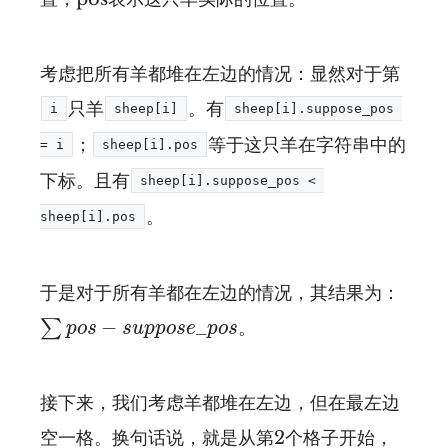
考虑把所有羊都堆在左边的情况：显然对于第
只羊
。有
i
sheep[i]
sheep[i].suppose_pos 
；
等于这只羊在字符串中的
= i
sheep[i].pos
下标。且有
sheep[i].suppose_pos < 
。
sheep[i].pos
于是对于所有羊都在左边的情况，其结果为：
∑
p
o
s
−
s
u
p
p
o
s
e
_
p
o
s
−
_
∑
。
p
o
s
s
u
p
p
o
s
e
p
o
s
接下来，我们考虑羊都堆在左边，但在最左边
空一格。换句话说，就是从第2个格子开始，