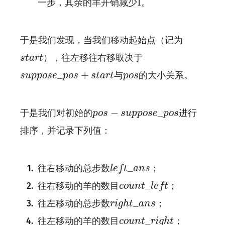
一步，其余的羊开销减少1。
于是我们发现，当我们移动起始点（记为
s
t
a
r
t
），往左移往右移取决于
s
t
a
r
t
s
u
p
p
o
s
e
_
p
o
s
+
s
t
a
r
t
p
o
s
_
+
与
的大小关系。
s
u
p
p
o
s
e
p
o
s
s
t
a
r
t
p
o
s
p
o
s
−
s
u
p
p
o
s
e
_
p
o
s
−
_
于是我们对初始的
进行
p
o
s
s
u
p
p
o
s
e
p
o
s
排序，并记录下列值：
l
e
f
_
a
n
s
_
往右移动的总步数
；
l
e
f
t
a
n
s
c
o
u
n
t
_
l
e
f
_
往右移动的羊的数目
；
c
o
u
n
t
l
e
f
t
r
i
g
h
t
_
a
n
s
_
往左移动的总步数
；
r
i
g
h
t
a
n
s
c
o
u
n
t
_
r
i
g
h
t
_
往左移动的羊的数目
；
c
o
u
n
t
r
i
g
h
t