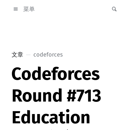
菜单
文章
codeforces
Codeforces
Round #713
Education