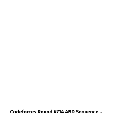
Codeforces Round #714 AND Sequences