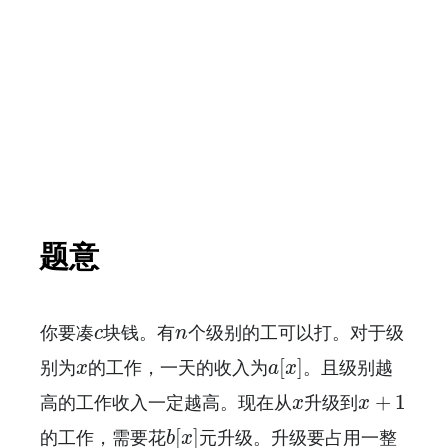
题意
c
n
你要凑
块钱。有
个级别的工可以打。对于级
c
n
a
[
x
]
x
[
]
别为
的工作，一天的收入为
。且级别越
x
a
x
x
+
1
x
+
1
高的工作收入一定越高。现在从
升级到
x
x
b
[
x
]
[
]
的工作，需要花
元升级。升级要占用一整
b
x