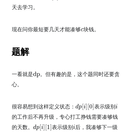
天去学习。
c
现在问你最短要几天才能凑够
块钱。
c
题解
一看就是dp。但有趣的是，这个题同时还要贪
心。
d
p
[
i
]
[
0
]
i
[
]
[
0
]
很容易想到这样定义状态：
表示级别
d
p
i
i
的工作后不再升级，专心打工挣钱需要凑够钱
d
p
[
i
]
[
1
]
i
[
]
[
1
]
的天数。
表示级别
后，我凑够下一级
d
p
i
i