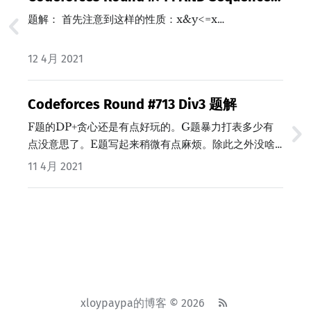
数学
题解： 首先注意到这样的性质：x&y<=x…
12 4月 2021
Codeforces Round #713 Div3 题解
F题的DP+贪心还是有点好玩的。G题暴力打表多少有
点没意思了。E题写起来稍微有点麻烦。除此之外没啥
特别的。…
11 4月 2021
xloypaypa的博客 © 2026