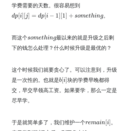
学费需要的天数。很容易想到
d
p
[
i
]
[
j
]
=
d
p
[
i
−
1
]
[
1
]
+
s
o
m
e
t
h
i
n
g
[
]
[
]
=
[
−
1
]
[
1
]
+
。
d
p
i
j
d
p
i
s
o
m
e
t
h
i
n
g
s
o
m
e
t
h
i
n
g
而这个
最以来的就是升级之后剩
s
o
m
e
t
h
i
n
g
下的钱怎么处理？什么时候升级是最优的？
这个时候我们就要贪心了。可以注意到，升级
b
[
i
]
[
]
是一次性的。也就是
块的学费早晚都得
b
i
交，早交早领高工资。如果要学，那么一定是
尽早学。
r
e
m
a
i
n
[
i
]
[
]
于是就简单多了，我们维护一个
。
r
e
m
a
i
n
i
i