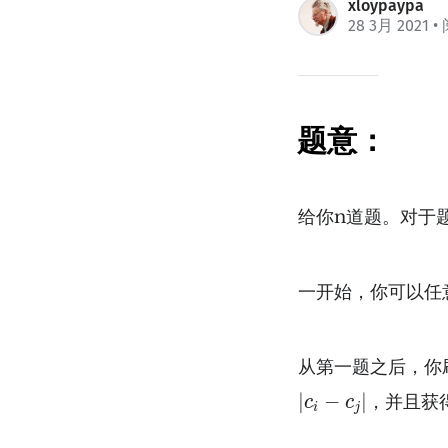
xloypaypa
28 3月 2021
•
题意：
给你n道题。对于
一开始，你可以任
从第一题之后，你
∣
c
i
−
c
j
∣
∣
−
∣
，并且获
c
c
i
j