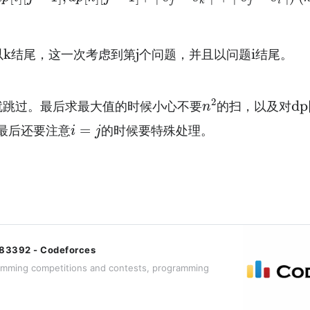
j
j
i
k
以k结尾，这一次考虑到第j个问题，并且以问题i结尾。
n
2
2
复就跳过。最后求最大值的时候小心不要
的扫，以及对dp[i
n
i
=
j
=
最后还要注意
的时候要特殊处理。
i
j
283392 - Codeforces
amming competitions and contests, programming