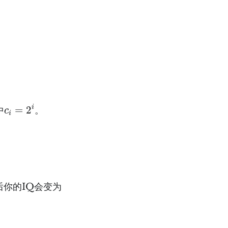
c
i
=
2
i
i
=
2
中
。
c
i
后你的IQ会变为