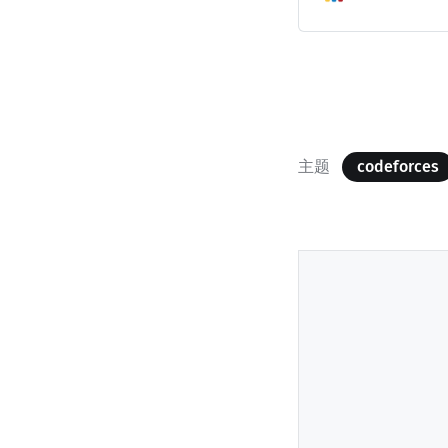
主题
codeforces