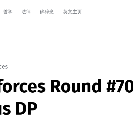
哲学
法律
碎碎念
英文主页
ces
forces Round #7
us DP