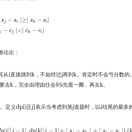
s
i
∣≥∣
s
k
−
s
i
∣
−
∣
≥
∣
−
∣
s
s
s
s
j
i
i
k
c
j
∣<∣
c
k
−
c
i
∣
−
∣
<
∣
−
∣
c
c
c
j
i
k
k
推论出：
其从i直接跳到k，不如经过j再到k。肯定时不会亏分数的
我要去k，完全由理由往会到i先逛一圈，再去k。
。定义dp[i][j]表示当考虑到第j道题时，以i结尾的最多
max
(
d
p
[
i
]
[
j
−
1
]
,
d
p
[
k
]
[
j
−
1
]
+
∣
s
j
−
s
k
∣
+
∣
s
j
−
s
i
∣
)
(
k
[
]
[
−
1
]
,
[
]
[
−
1
]
+
∣
−
∣
+
∣
−
∣
)
(
d
p
i
j
d
p
k
j
s
s
s
s