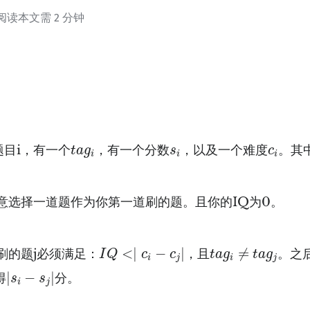
 阅读本文需 2 分钟
t
a
g
i
s
i
c
i
题目i，有一个
，有一个分数
，以及一个难度
。其
t
a
g
s
c
i
i
i
意选择一道题作为你第一道刷的题。且你的IQ为0。
I
Q
<∣
c
i
−
c
j
∣
t
a
g
i
≠
t
a
g
j
<
∣
−
∣
≠
刷的题j必须满足：
，且
。之
I
Q
c
c
t
a
g
t
a
g
i
j
i
j
∣
s
i
−
s
j
∣
∣
−
∣
得
分。
s
s
i
j