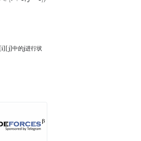
][j]中的j进行状