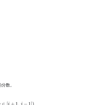
。
的分数。
∈
[
i
+
1
,
j
−
1
]
)
∈
[
+
1
,
−
1
]
)
k
i
j