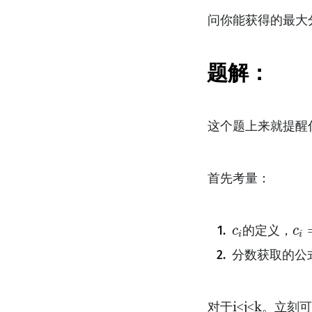
问你能获得的最大
题解：
这个题上来就提醒
首先考量：
c
i
c
i
的定义，
c
c
i
i
分数获取的公
对于i<j<k。立