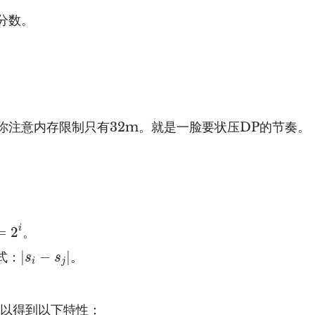
分数。
你注意内存限制只有32m。就是一脸要状压DP的节奏。
=
2
i
i
=
2
。
∣
s
i
−
s
j
∣
∣
−
∣
式：
。
s
s
i
j
刻可以得到以下特性：