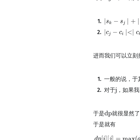
∣
s
k
−
s
j
∣
+
∣
s
j
−
∣
−
∣
+
∣
s
s
j
k
∣
c
j
−
c
i
∣<∣
c
k
−
∣
−
∣
<
∣
c
c
c
j
i
进而我们可以立刻
一般的说，于
对于j，如果
于是dp就很显然了
于是就有
d
p
[
i
]
[
j
]
=
[
]
[
]
=
max
(
d
p
i
j